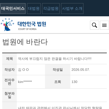
대국민서비스
대법원
각급법원
사법부 소개
법원에 바란다
제목
역사에 부끄럽지 않은 판결을 하시기 바랍니다!!!!
작성자
김 O O
작성일
2026.05.07.
전자우
kim*******
조회
130
편
첨부파
일
내란 재판과 관련해서 이진관 판사님께서 적당한 형량을