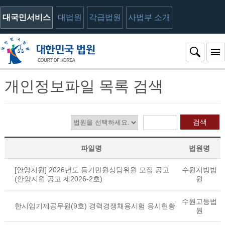
대국민서비스
대법원
각급법원
사법부 소개
개인정보파일 목록 검색
검색
파일명
법원명
[안양지원] 2026년도 등기민원상담위원 모집 공고
수원지방법
(안양지원 공고 제2026-2호)
원
수원고등법
한시임기제공무원(9호) 경력경쟁채용시험 응시현황
원