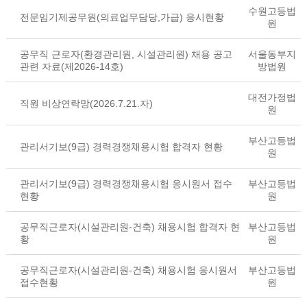
수원고등법
전문임기제공무원(의료업무담당,가급) 응시현황
원
공무직 근로자(환경관리원, 시설관리원) 채용 공고
서울동부지
관련 자료(제2026-14호)
방법원
대전가정법
직원 비상연락망(2026.7.21.자)
원
부산고등법
관리서기보(9급) 경력경쟁채용시험 합격자 현황
원
관리서기보(9급) 경력경쟁채용시험 응시원서 접수
부산고등법
현황
원
공무직근로자(시설관리원-건축) 채용시험 합격자 현
부산고등법
황
원
공무직근로자(시설관리원-건축) 채용시험 응시원서
부산고등법
접수현황
원