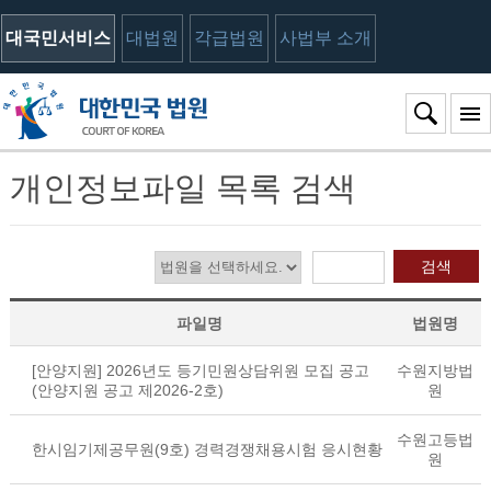
대국민서비스
대법원
각급법원
사법부 소개
개인정보파일 목록 검색
검색
파일명
법원명
[안양지원] 2026년도 등기민원상담위원 모집 공고
수원지방법
(안양지원 공고 제2026-2호)
원
수원고등법
한시임기제공무원(9호) 경력경쟁채용시험 응시현황
원