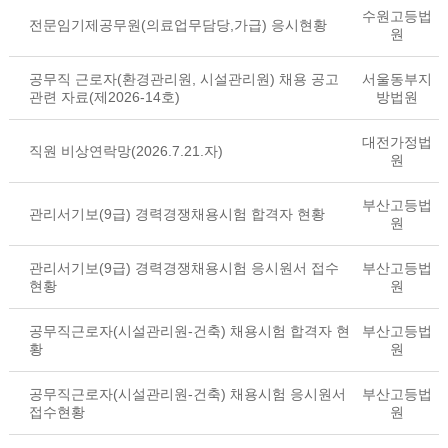
수원고등법
전문임기제공무원(의료업무담당,가급) 응시현황
원
공무직 근로자(환경관리원, 시설관리원) 채용 공고
서울동부지
관련 자료(제2026-14호)
방법원
대전가정법
직원 비상연락망(2026.7.21.자)
원
부산고등법
관리서기보(9급) 경력경쟁채용시험 합격자 현황
원
관리서기보(9급) 경력경쟁채용시험 응시원서 접수
부산고등법
현황
원
공무직근로자(시설관리원-건축) 채용시험 합격자 현
부산고등법
황
원
공무직근로자(시설관리원-건축) 채용시험 응시원서
부산고등법
접수현황
원