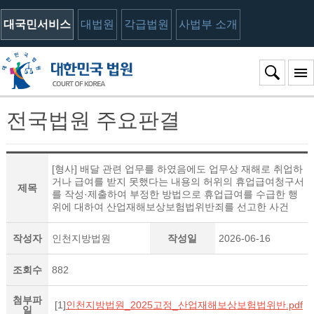
대국민서비스
대법원
각급법원
사법부 소개
전국법원 주요판결
[형사] 배달 관련 업무를 하였음에도 업무상 재해로 취업하
거나 급여를 받지 못했다는 내용의 허위의 휴업급여청구서
제목
를 작성·제출하여 부정한 방법으로 휴업급여를 수급한 행
위에 대하여 산업재해보상보험법위반죄를 선고한 사건
작성자
인천지방법원
작성일
2026-06-16
조회수
882
첨부파
[1]
인천지방법원_2025고정_산업재해보상보험법위반.pdf
일