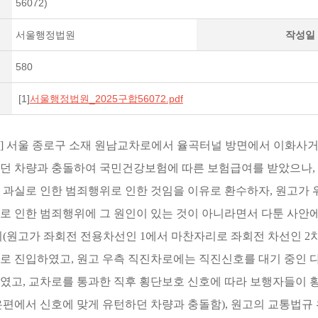
56072)
서울행정법원
작성일
580
[1]
서울행정법원_2025구합56072.pdf
건] 서울 종로구 소재 원남교차로에서 율곡터널 방면에서 이화사
던 차량과 충돌하여 국민건강보험에 따른 보험급여를 받았으나,
 과실로 인한 범죄행위로 인한 것임을 이유로 환수하자, 원고가 
로 인한 범죄행위에 그 원인이 있는 것이 아니라면서 다툰 사안에서
위(원고가 좌회전 전용차선인 1에서 마찬자리로 좌회전 차선인 
로 진입하였고, 원고 우측 직진차로에는 직진신호를 대기 중인 
였고, 교차로를 통과한 직후 횡단보호 신호에 따라 보행자들이 
은편에서 신호에 맞게 유턴하던 차량과 충돌함), 원고의 교통법규 