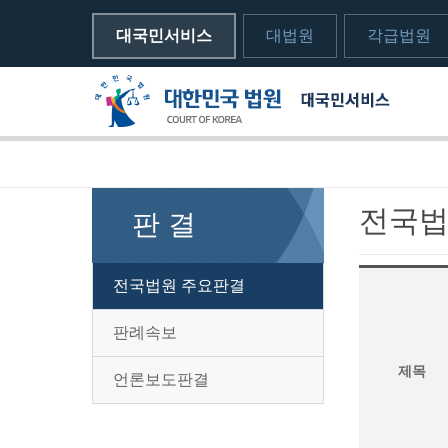
대국민서비스
대법원
각급법원
메뉴전체보기
sns 공유하기 열기
print하기
전국법
판 결
전국법원 주요판결
판례속보
제목
언론보도판결