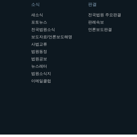
소식
판결
새소식
전국법원 주요판결
포토뉴스
판례속보
전국법원소식
언론보도판결
보도자료/언론보도해명
사법교류
법원동정
법원공보
뉴스레터
법원소식지
이메일클럽