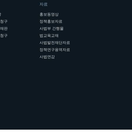
자료
장
홍보동영상
개청구
정책홍보자료
여재판
사법부 간행물
판청구
법교육교재
사법발전재단자료
정책연구용역자료
사법연감