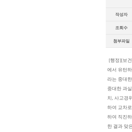
작성자
조회수
첨부파일
[행정][보
에서 유턴하
라는 중대한
중대한 과실
치, 사고경
하여 교차로
하여 직진하
한 결과 맞