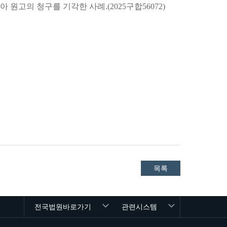
고의 청구를 기각한 사례.(2025구합56072)
목록
전국법원바로가기
관련시스템