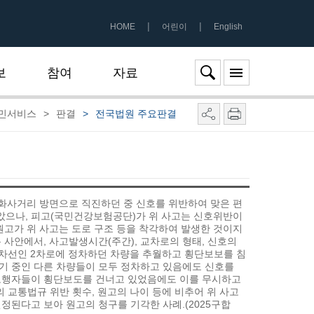
|
|
HOME
어린이
English
보
참여
자료
민서비스
>
판결
>
전국법원 주요판결
이화사거리 방면으로 직진하던 중 신호를 위반하여 맞은 편
았으나, 피고(국민건강보험공단)가 위 사고는 신호위반이
원고가 위 사고는 도로 구조 등을 착각하여 발생한 것이지
 사안에서, 사고발생시간(주간), 교차로의 형태, 신호의
 차선인 2차로에 정차하던 차량을 추월하고 횡단보보를 침
기 중인 다른 차량들이 모두 정차하고 있음에도 신호를
 보행자들이 횡단보도를 건너고 있었음에도 이를 무시하고
 교통법규 위반 횟수, 원고의 나이 등에 비추어 위 사고
정된다고 보아 원고의 청구를 기각한 사례.(2025구합