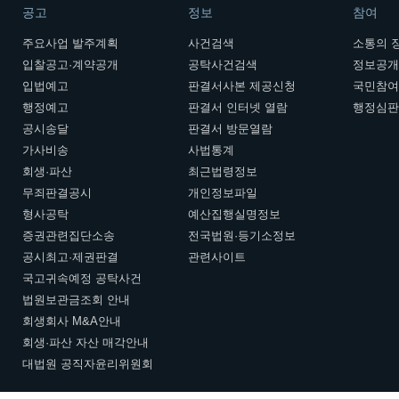
공고
정보
참여
주요사업 발주계획
사건검색
소통의 
입찰공고·계약공개
공탁사건검색
정보공
입법예고
판결서사본 제공신청
국민참
행정예고
판결서 인터넷 열람
행정심
공시송달
판결서 방문열람
가사비송
사법통계
회생·파산
최근법령정보
무죄판결공시
개인정보파일
형사공탁
예산집행실명정보
증권관련집단소송
전국법원·등기소정보
공시최고·제권판결
관련사이트
국고귀속예정 공탁사건
법원보관금조회 안내
회생회사 M&A안내
회생·파산 자산 매각안내
대법원 공직자윤리위원회