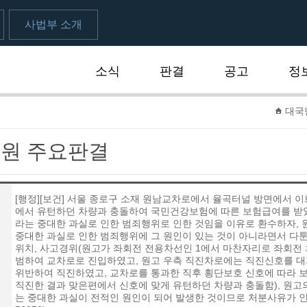
사법부 소개
소식
판결
공고
정
대국
원 주요판결
[행정][보건] 서울 종로구 소재 원남교차로에서 율곡터널 방면에서 
에서 유턴하던 차량과 충돌하여 국민건강보험에 따른 보험급여를 받
라는 중대한 과실로 인한 범죄행위로 인한 것임을 이유로 환수하자, 
중대한 과실로 인한 범죄행위에 그 원인이 있는 것이 아니라면서 다툰
위치, 사고경위(원고가 좌회전 전용차선인 1에서 마찬자리로 좌회전
범하여 교차로로 진입하였고, 원고 우측 직진차로에는 직진신호를 대
위반하여 직진하였고, 교차로를 통과한 직후 횡단보호 신호에 따라
직진한 결과 맞은편에서 신호에 맞게 유턴하던 차량과 충돌함), 원고의
는 중대한 과실이 전적인 원인이 되어 발생한 것이므로 처분사유가 인