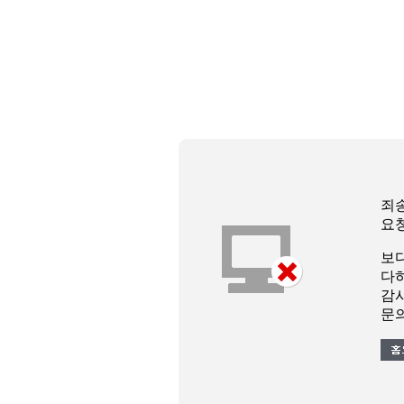
죄
요
보
다
감
문의 