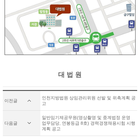
대 법 원
인천지방법원 상임관리위원 선발 및 위촉계획 공
이전글
고
일반임기제공무원(영상촬영 및 중계법정 운영
다음글
업무담당, 연봉등급 8호) 경력경쟁채용시험 시행
계획 공고