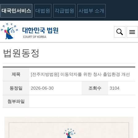
대국민서비스
대법원
각급법원
사법부 소개
법원동정
제목
[전주지방법원] 이동약자를 위한 청사 출입환경 개선
동정일
2026-06-30
조회수
3104
첨부파일