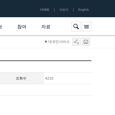
|
|
HOME
어린이
English
보
참여
자료
대국민서비스
조회수
4210