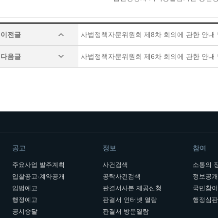
이전글
사법정책자문위원회 제8차 회의에 관한 안내
다음글
사법정책자문위원회 제6차 회의에 관한 안내
공고
정보
참여
주요사업 발주계획
사건검색
소통의 
입찰공고·계약공개
공탁사건검색
정보공
입법예고
판결서사본 제공신청
국민참
행정예고
판결서 인터넷 열람
행정심
공시송달
판결서 방문열람