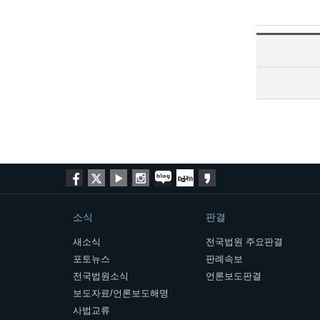
소식
판결
새소식
전국법원 주요판결
포토뉴스
판례속보
전국법원소식
언론보도판결
보도자료/언론보도해명
사법교류