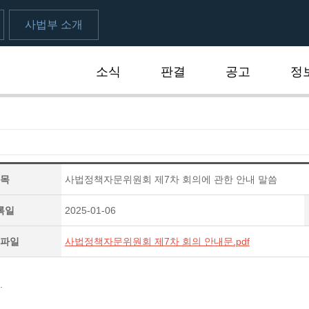
사법부 소개
소식
판결
공고
정
목
사법정책자문위원회 제7차 회의에 관한 안내 말씀
록일
2025-01-06
파일
사법정책자문위원회 제7차 회의 안내문.pdf
.