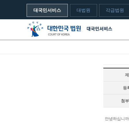
대국민서비스
대법원
각급법원
메뉴전체보기
sns 공유하기 열기
print하기
제
등
첨부
안녕하십니까