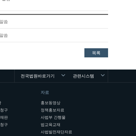
 말씀
 말씀
목록
전국법원바로가기
관련시스템
자료
장
홍보동영상
개청구
정책홍보자료
여재판
사법부 간행물
판청구
법교육교재
사법발전재단자료