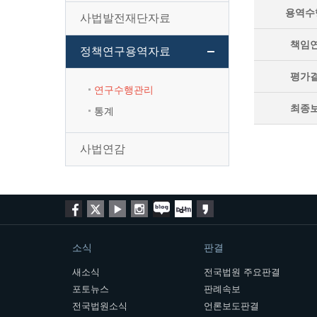
용역수
사법발전재단자료
책임
정책연구용역자료
평가
연구수행관리
최종
통계
사법연감
소식
판결
새소식
전국법원 주요판결
포토뉴스
판례속보
전국법원소식
언론보도판결