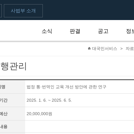
사법부 소개
소식
판결
공고
정
대국민서비스
>
자료
수행관리
제명
법정 통·번역인 교육 개선 방안에 관한 연구
기간
2025. 1. 6. ~ 2025. 6. 5.
예산
20,000,000원
내용