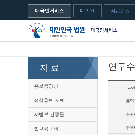
대국민서비스
대법원
각급법원
메뉴전체보기
sns 공유하기 열기
print하기
연구
자 료
홍보동영상
과
정책홍보 자료
용역
사법부 간행물
소요
주요
법교육교재