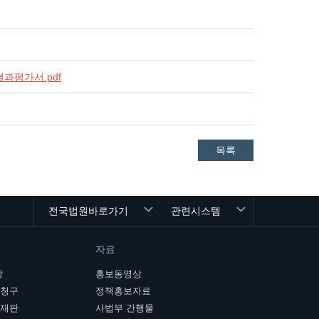
과평가서.pdf
목록
전국법원바로가기
관련시스템
자료
장
홍보동영상
개청구
정책홍보자료
여재판
사법부 간행물