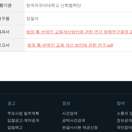
행기관
한국외국어대학교 산학협력단
연구원
정철자
결과서
법정 통·번역인 교육개선방안에 관한 연구 정책연구용역 결
보고서
법정 통·번역인 교육 개선 방안에 관한 연구.pdf
공고
정보
참여
주요사업 발주계획
사건검색
소통의 
입찰공고·계약공개
공탁사건검색
정보공
입법예고
판결서사본 제공신청
국민참