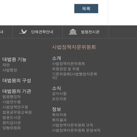
목록
내
단체견학안내
법원전시관
사법정책자문위원회
소개
대법원 기능
사법정책자문위원회
재판
위원장장 및 위원
사법행정
기존위원회(사법행정자문회
의)
대법원의 구성
소식
대법원의 기관
공지사항
법원행정처
보도자료
사법연수원
사법정책연구원
정보
법원공무원교육원
회의자료
법원도서관
회의결과
윤리감사관
사법정책자문위원회 규칙
양형위원회
사법정책자문위원회 운영세칙