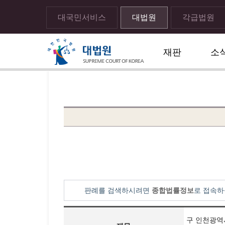
대국민서비스
대법원
각급법원
재판
소
메뉴전체보기
sns 공유하기 열기
print하기
판례를 검색하시려면
종합법률정보
로 접속하
구 인천광역