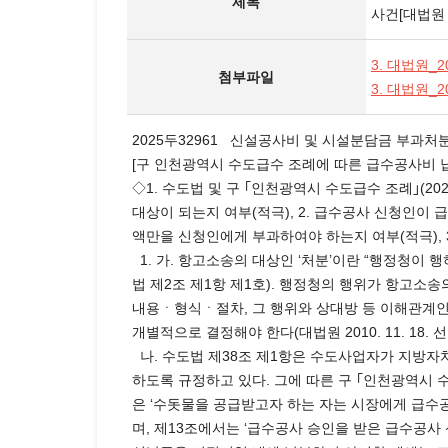
제목
사건[대법원 2
3. 대법원_2
첨부파일
3. 대법원_2
2025두32961 신설공사비 및 시설분담금 부과처
[구 인천광역시 수도급수 조례에 따른 급수공사비 납
◇1. 수도법 및 구 ｢인천광역시 수도급수 조례｣(20
대상이 되는지 여부(적극), 2. 급수공사 신청인
액만을 신청인에게 부과하여야 하는지 여부(적극),
1. 가. 항고소송의 대상인 ‘처분’이란 “행정청이
법 제2조 제1항 제1호). 행정청의 행위가 항고소
내용ㆍ형식ㆍ절차, 그 행위와 상대방 등 이해관계인
개별적으로 결정해야 한다(대법원 2010. 11. 18. 
나. 수도법 제38조 제1항은 수도사업자가 지방자
하도록 규정하고 있다. 그에 따른 구 ｢인천광역시 수도급
은 ‘수돗물을 공급받고자 하는 자는 시장에게 급수공
며, 제13조에서는 ‘급수공사 승인을 받은 급수공사