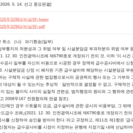
026. 5. 14. 선고 중요판결]
025두32961(비실명).hwpx
025두32961(비실명).pdf
분 취소 (나) 파기환송(일부)
부통지의 처분성과 그 위법 여부 및 시설분담금 부과처분의 위법 여부 등
21. 12. 30. 인천광역시조례 제6790호로 개정되기 전의 것, 이하 ‘이
이 급수공사 일부를 자신의 비용으로 시공한 경우 정액제 급수공사비에서 신
 3. 시설분담금 산정 시 폐지된 기존 급수설비에 해당하는 시설분담금 부
 행하는 구체적 사실에 관한 법집행으로서의 공권력의 행사 또는 그 거부와
송의 대상이 될 수 있는지는 추상적ㆍ일반적으로 결정할 수 없고, 구체적인 
이 입는 불이익 사이의 실질적 견련성, 법치행정의 원리와 그 행위에 
선고 2008두167 전원합의체 판결 참조).
치단체인 경우 수돗물의 요금, 급수설비에 관한 공사의 비용부담, 그 밖에
수 조례｣(2021. 12. 30. 인천광역시조례 제6790호로 개정되기 전의 
사를 신청하여 승인을 받아야 한다.’라고 규정하고, 제11조 제1항은 ‘급
 신청자는 급수공사비를 시장이 지정하는 은행에 지정기일 내에 선납하여야 