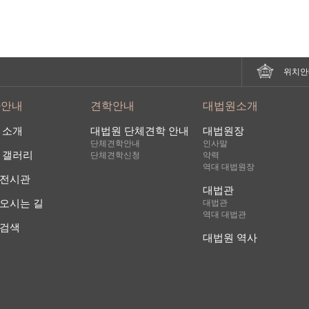
위치안
사안내
견학안내
대법원소개
 소개
대법원 단체견학 안내
대법원장
단체견학안내
인사말
 갤러리
단체견학신청
약력
역대 대법원장
전시관
대법관
오시는 길
대법관
역대 대법관
검색
대법원 역사