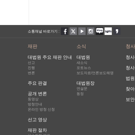
소통채널 바로가기 :
재판
소식
청
대법원 주요 재판 안내
대법원
청사
선고
새소식
청사
진행
포토뉴스
변론
보도자료/언론보도해명
법원
주요 판결
대법원장
찾아
연설문
공개 변론
동정
보안
동영상
방청안내
온라인 방청 신청
선고 영상
재판 절차