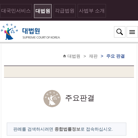
대국민서비스
각급법원
사법부 소개
대법원
대법원
>
재판
>
주요 판결
주요판결
판례를 검색하시려면
종합법률정보
로 접속하십시오.