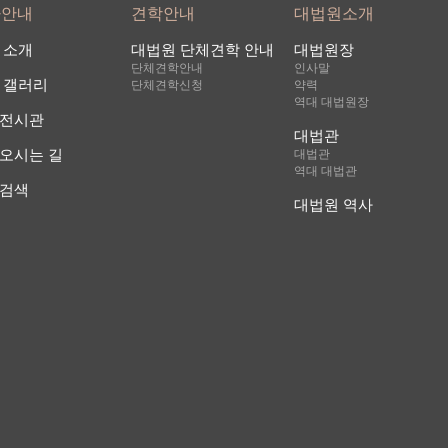
사안내
견학안내
대법원소개
 소개
대법원 단체견학 안내
대법원장
단체견학안내
인사말
 갤러리
단체견학신청
약력
역대 대법원장
전시관
대법관
오시는 길
대법관
역대 대법관
검색
대법원 역사