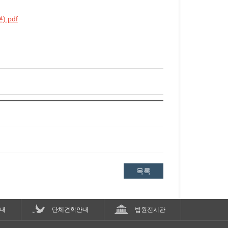
.pdf
목록
내
단체견학안내
법원전시관