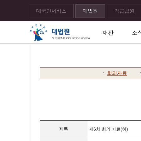
대국민서비스
대법원
각급법원
재판
소
메뉴전체보기
sns 공유하기 열기
print하기
회의자료
제목
제6차 회의 자료(하)