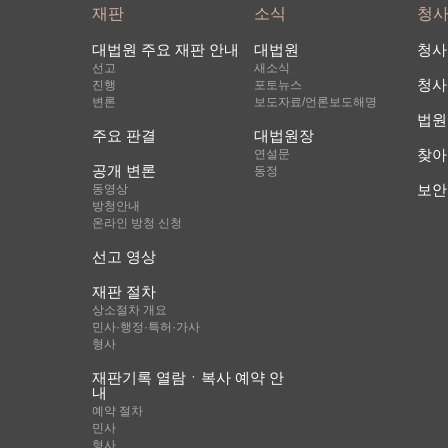
재판
소식
청
대법원 주요 재판 안내
대법원
청사
선고
새소식
청사
진행
포토뉴스
변론
보도자료/언론보도해명
법원
주요 판결
대법원장
찾아
연설문
공개 변론
동정
보안
동영상
방청안내
온라인 방청 신청
선고 영상
재판 절차
상소절차 개요
민사·행정·특허·가사
형사
재판기록 열람ㆍ복사 예약 안
내
예약 절차
민사
형사