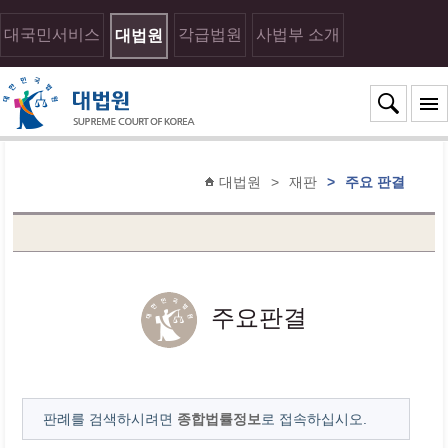
대국민서비스
각급법원
사법부 소개
대법원
대법원
>
재판
>
주요 판결
주요판결
판례를 검색하시려면
종합법률정보
로 접속하십시오.