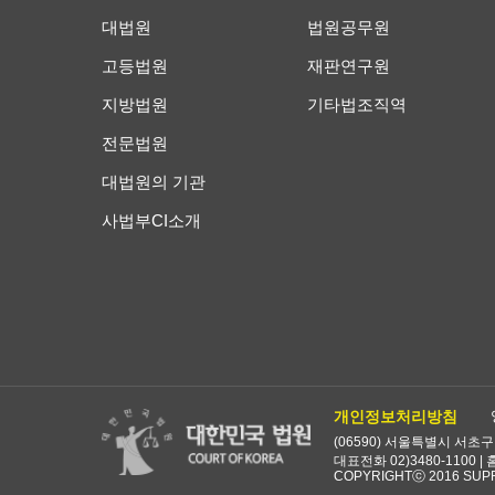
대법원
법원공무원
고등법원
재판연구원
지방법원
기타법조직역
전문법원
대법원의 기관
사법부CI소개
개인정보처리방침
(06590) 서울특별시 서초구
대표전화 02)3480-1100 
COPYRIGHTⓒ 2016 SUPR