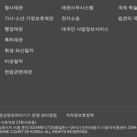
형사재판
재판사무시스템
국제 학
가사·소년·가정보호재판
전자소송
법관의 
행정재판
대국민 사법정보서비스
특허재판
회생·파산절차
비송절차
헌법관련재판
영상정보처리기기 운영·관리방침
저작권보호정책
 서초대로 219(서초동)
| 홈페이지 이용 문의 02)3480-1715(평일9시~18시) | 인터넷등기 사용자지원센터 1544-
EME COURT OF KOREA. ALL RIGHTS RESERVED.