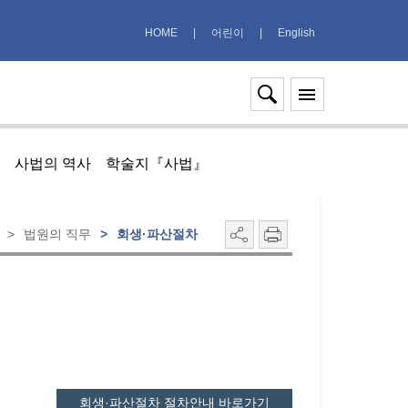
HOME
|
어린이
|
English
사법의 역사
학술지『사법』
>
법원의 직무
>
회생·파산절차
회생·파산절차 절차안내 바로가기