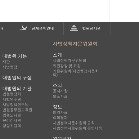
내
단체견학안내
법원전시관
사법정책자문위원회
소개
대법원 기능
사법정책자문위원회
재판
위원장장 및 위원
사법행정
기존위원회(사법행정자문회
의)
대법원의 구성
소식
대법원의 기관
공지사항
법원행정처
보도자료
사법연수원
사법정책연구원
정보
법원공무원교육원
회의자료
법원도서관
회의결과
윤리감사관
사법정책자문위원회 규칙
양형위원회
사법정책자문위원회 운영세칙
위원공간