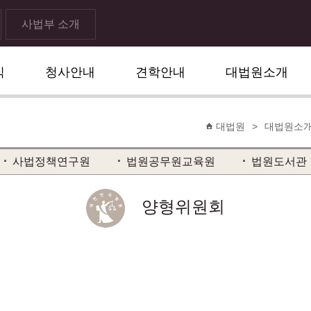
사법부 소개
식
청사안내
견학안내
대법원소개
대법원
>
대법원소
사법정책연구원
법원공무원교육원
법원도서관
양형위원회