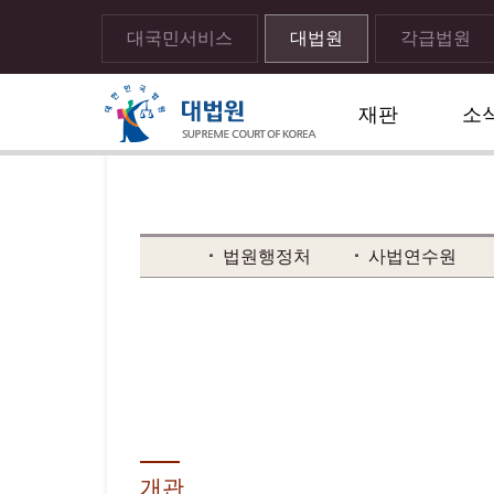
대국민서비스
대법원
각급법원
재판
소
메뉴전체보기
sns 공유하기 열기
print하기
법원행정처
사법연수원
개관