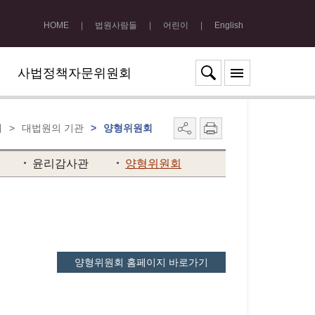
HOME
|
법원사람들
|
어린이
|
English
사법정책자문위원회
개
>
대법원의 기관
>
양형위원회
윤리감사관
양형위원회
양형위원회 홈페이지 바로가기