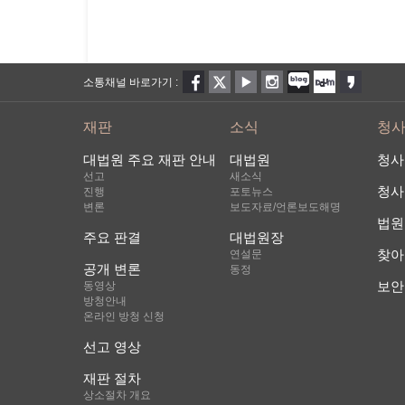
소통채널 바로가기 :
재판
소식
청
대법원 주요 재판 안내
대법원
청사
선고
새소식
청사
진행
포토뉴스
변론
보도자료/언론보도해명
법원
주요 판결
대법원장
찾아
연설문
공개 변론
동정
보안
동영상
방청안내
온라인 방청 신청
선고 영상
재판 절차
상소절차 개요