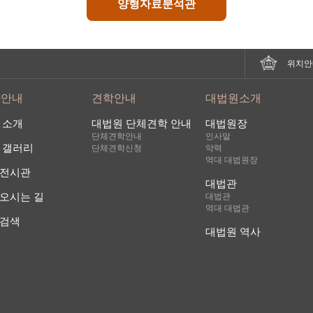
양형자료분석관
위치안
사안내
견학안내
대법원소개
 소개
대법원 단체견학 안내
대법원장
단체견학안내
인사말
 갤러리
단체견학신청
약력
역대 대법원장
전시관
대법관
오시는 길
대법관
역대 대법관
검색
대법원 역사