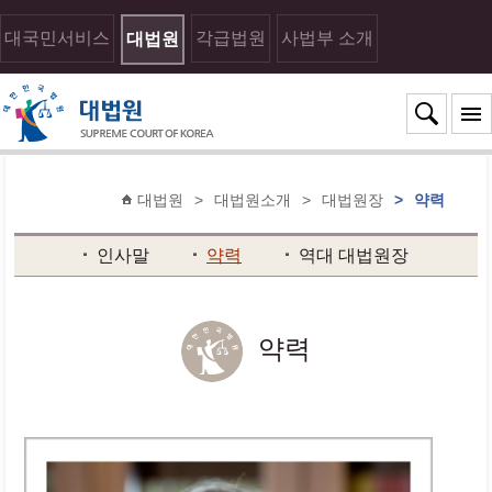
대국민서비스
각급법원
사법부 소개
대법원
대법원
>
대법원소개
>
대법원장
>
약력
인사말
약력
역대 대법원장
약력