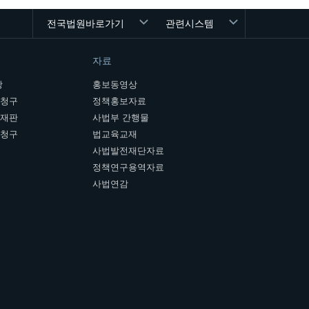
전국법원바로가기
관련시스템
자료
장
홍보동영상
개청구
정책홍보자료
여재판
사법부 간행물
판청구
법교육교재
사법발전재단자료
정책연구용역자료
사법연감