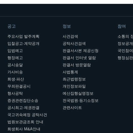
공고
정보
참여
주요사업 발주계획
사건검색
소통의 
입찰공고·계약공개
공탁사건검색
정보공
입법예고
판결서사본 제공신청
국민참
행정예고
판결서 인터넷 열람
행정심
공시송달
판결서 방문열람
가사비송
사법통계
회생·파산
최근법령정보
무죄판결공시
개인정보파일
형사공탁
예산집행실명정보
증권관련집단소송
전국법원·등기소정보
공시최고·제권판결
관련사이트
국고귀속예정 공탁사건
법원보관금조회 안내
회생회사 M&A안내