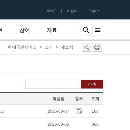
|
|
HOME
어린이
English
보
참여
자료
대국민서비스
>
소식
>
새소식
검색
작성일
첨부
조회
공고
2026-08-07
100
2026-08-05
360