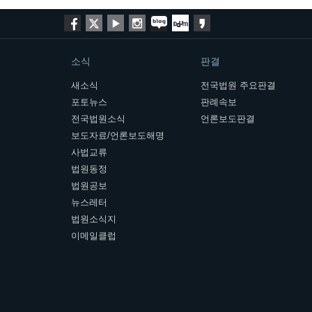
소식
판결
새소식
전국법원 주요판결
포토뉴스
판례속보
전국법원소식
언론보도판결
보도자료/언론보도해명
사법교류
법원동정
법원공보
뉴스레터
법원소식지
이메일클럽