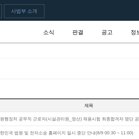
사법부 소개
소식
판결
공고
정
식
제목
원행정처 공무직 근로자(시설관리원_영선) 채용시험 최종합격자 명단 
한민국 법원 및 전자소송 홈페이지 일시 중단 안내(8/9 00:30 ~ 11:00)