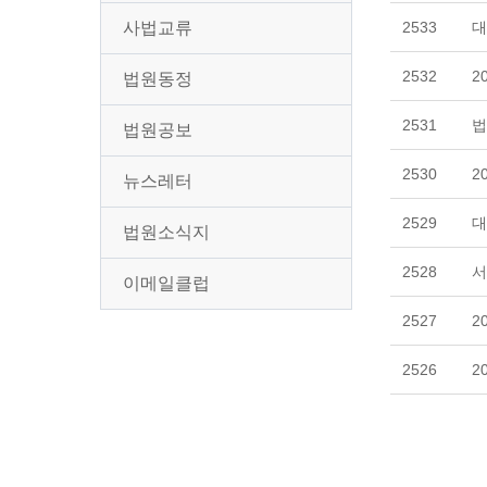
사법교류
2533
대
2532
2
법원동정
2531
법
법원공보
2530
2
뉴스레터
2529
대
법원소식지
2528
서
이메일클럽
2527
2
2526
2