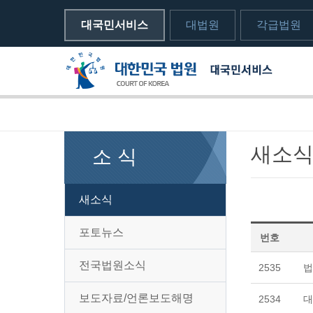
대국민서비스
대법원
각급법원
메뉴전체보기
sns 공유하기 열기
print하기
새소
소 식
새소식
포토뉴스
번호
전국법원소식
2535
법
보도자료/언론보도해명
2534
대