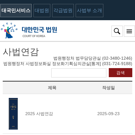
대국민서비스
대법원
각급법원
사법부 소개
사법연감
법원행정처 법무담당관실 (02-3480-1246)
법원행정처 사법정보화실 정보화기획심의관실[통계] (031-724-9188)
검색
제목
작성일
2025 사법연감
2025-09-23